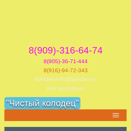
8(909)-316-64-74
8(905)-36-71-444
8(916)-94-72-343
kolodes-info@yandex.ru
Без выходных
Skip
"Чистый колодец"
to
content
Toggle
navigatio