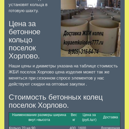
установят кольца в
готовую шахту.
Цена за
бетонное
кольцо
поселок
Хорлово.
Наши цены и диаметры указана на таблице стоимость
ЖБИ поселок Хорлово цена изделия может так же
меняться при сезонном спросе элементов у нас
действуют скидки на оптовые закупки .
Стоимость бетонных колец
поселок Хорлово.
Наименование размеры ширина
Вес
Цена за
Доставка
внут.=высота
кг
(руб./шт)
Кольцо 70 на 90
400
1600
Договорная