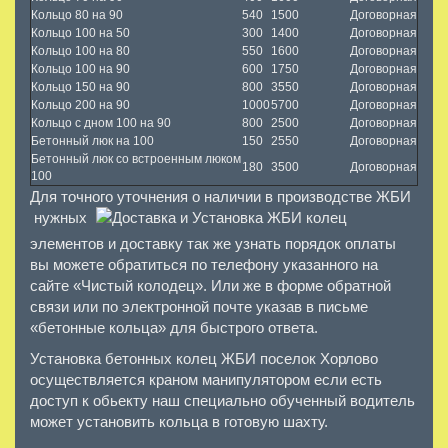
Кольцо 80 на 90
540
1500
Договорная
Кольцо 100 на 50
300
1400
Договорная
Кольцо 100 на 80
550
1600
Договорная
Кольцо 100 на 90
600
1750
Договорная
Кольцо 150 на 90
800
3550
Договорная
Кольцо 200 на 90
1000
5700
Договорная
Кольцо с дном 100 на 90
800
2500
Договорная
Бетонный люк на 100
150
2550
Договорная
Бетонный люк со встроенным люком
180
3500
Договорная
100
Для точного уточнения о наличии в производстве ЖБИ
нужных
элементов и доставку так же узнать порядок оплаты
вы можете обратиться по телефону указанного на
сайте «Чистый колодец». Или же в форме обратной
связи или по электронной почте указав в письме
«бетонные кольца» для быстрого ответа.
Установка бетонных колец ЖБИ поселок Хорлово
осуществляется краном манипулятором если есть
доступ к обьекту наш специально обученный водитель
может установить кольца в готовую шахту.