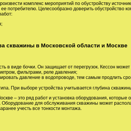
произвести комплекс мероприятий по обустройству источни
ь ее потребителю. Целесообразно доверить обустройство ко
работ:
;
а скважины в Московской области и Москве
ть в виде бочки. Он защищает от перегрузок. Кессон може
етром, фильтрами, реле давления;
ировать давление в водопроводе, тем самым продлить сро
типа. При выборе устройства учитывается глубина скважин
оскве – это ряд работ и установка оборудования, которые о
 Оборудование для обслуживания скважины может располага
заранее учесть все тонкости монтажа.