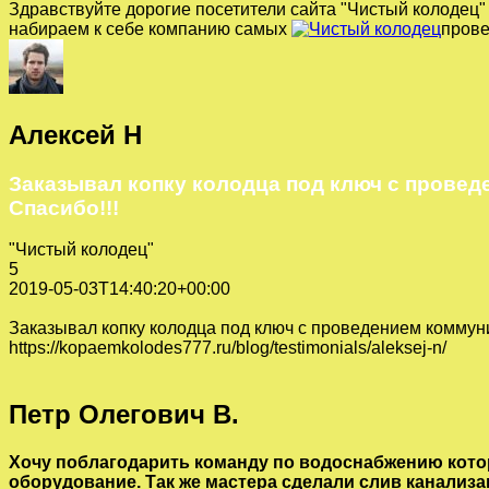
Здравствуйте дорогие посетители сайта "Чистый колодец
набираем к себе компанию самых
прове
Алексей Н
Заказывал копку колодца под ключ с провед
Спасибо!!!
"Чистый колодец"
5
2019-05-03T14:40:20+00:00
Заказывал копку колодца под ключ с проведением коммуни
https://kopaemkolodes777.ru/blog/testimonials/aleksej-n/
Петр Олегович В.
Хочу поблагодарить команду по водоснабжению котор
оборудование. Так же мастера сделали слив канали