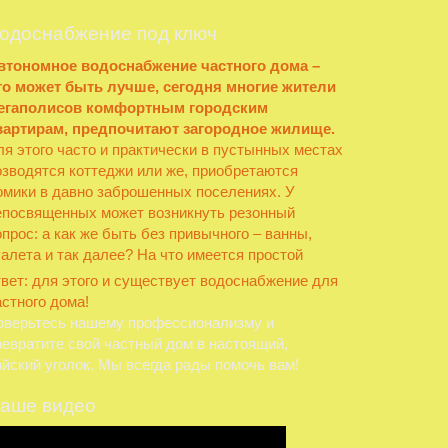
одоснабжение под ключ
втономное водоснабжение частного дома –
то может быть лучше, сегодня многие жители
егаполисов комфортным городским
вартирам, предпочитают загородное жилище.
ля этого часто и практически в пустынных местах
озводятся коттеджи или же, приобретаются
омики в давно заброшенных поселениях. У
епосвященных может возникнуть резонный
опрос: а как же быть без привычного – ванны,
уалета и так далее?
На что имеется простой
твет: для этого и существует водоснабжение для
астного дома!
оверьтесь нашему профессионализму и
ревратите свой частный дом в настоящий,
айский уголок. Мы всегда рады помочь вам!
аше видео