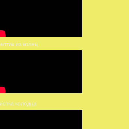
ептик из колец
истка колодца