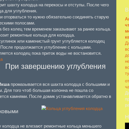
рит шахту колодца на перекосы и отступы. После чего
В
а для углубления.
и оторваться то нужно обязательно соединять старую
А
ескими полосами.
ч
 без колец тем временем заказывают за ранее кольца.
м
возит ремонтные кольца для колодца.
к
углинок или каменистый грунт углубляется колодец
Д
 После продолжается углубление с кольцами.
в
яется колодец пока приток воды не востановится.
д
н
При завершению углубления
в
т
о
 Икша
промазывается вся шахта колодца с большими и
ч
. Для того чтоб большая колонна не пошла со
Д
тся камнями. После домик устанавливается обратно в
п
р
иковыми
Н
у колодца не влезают ремонтные кольца меньшего