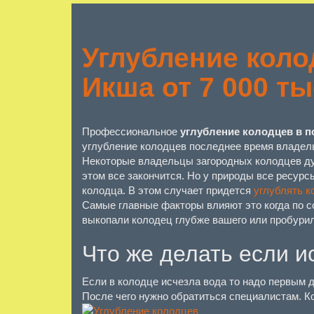
Углубление коло
Икша от 7 000 ты
Профессиональное
углубление колодцев в 
углубление колодцев последнее время владель
Некоторые владельцы загородных колодцев дум
этом все закончится. Но у природы все ресур
колодца.
В этом случает придется
углублять к
Самые главные факторы влияют это когда по с
выкопали колодец глубже вашего или пробурили
Что же делать если и
Если в колодце исчезла вода то надо первым д
После чего нужно обратиться специалистам. К