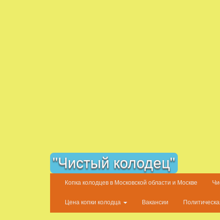
Skip
"Чистый колодец"
to
content
Копка колодцев в Московской области и Москве
Чи
Цена копки колодца
Вакансии
Политическа