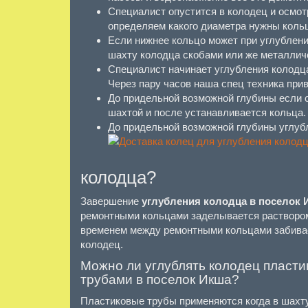
Специалист опустится в колодец и осмот
определяем какого диаметра нужны кольц
Если нижнее кольцо может при углублени
шахту колодца скобами или же металлич
Специалист начинает углубления колодца
Через пару часов наша спец техника при
До придельной возможной глубины если с
шахтой и после устанавливается кольца.
До придельной возможной глубины углубл
колодца?
Завершение
углубления колодца в поселок
ремонтными кольцами заделывается раствором
временем между ремонтными кольцами забивае
колодец.
Можно ли углублять колодец пласт
трубами в поселок Икша?
Пластиковые трубы применяются когда в шахт