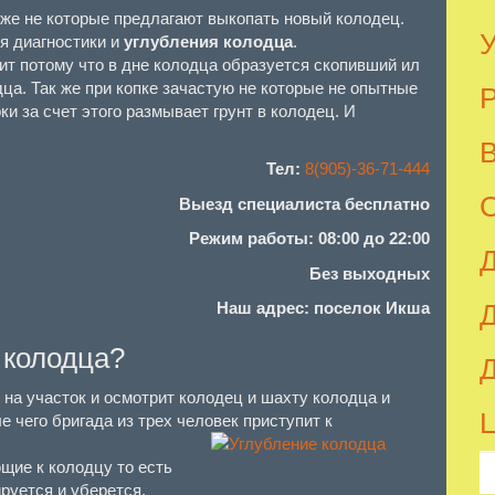
же не которые предлагают выкопать новый колодец.
У
я диагностики и
углубления колодца
.
ит потому что в дне колодца образуется скопивший ил
ца. Так же при копке зачастую не которые не опытные
Р
 за счет этого размывает грунт в колодец. И
Тел:
8(905)-36-71-444
С
Выезд специалиста бесплатно
Режим работы: 08:00 до 22:00
Д
Без выходных
Наш адрес: поселок Икша
Д
 колодца?
Д
 на участок и осмотрит колодец и шахту колодца и
Ц
 чего бригада из трех человек приступит к
Se
щие к колодцу то есть
for
руется и уберется.