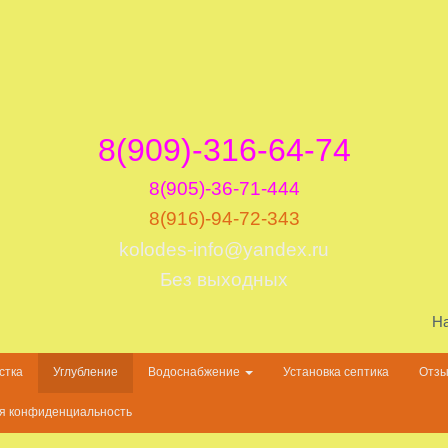
8(909)-316-64-74
8(905)-36-71-444
8(916)-94-72-343
kolodes-info@yandex.ru
Без выходных
На
стка
Углубление
Водоснабжение
Установка септика
Отз
я конфиденциальность