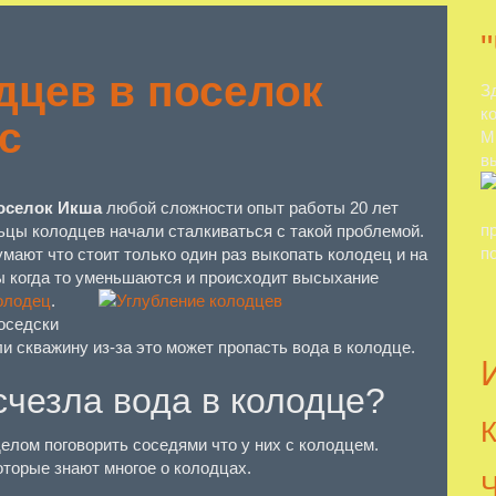
дцев в поселок
З
к
с
М
в
поселок Икша
любой сложности опыт работы 20 лет
п
цы колодцев начали сталкиваться с такой проблемой.
п
ают что стоит только один раз выкопать колодец и на
сы когда то уменьшаются и происходит высыхание
олодец
.
оседски
 скважину из-за это может пропасть вода в колодце.
счезла вода в колодце?
К
елом поговорить соседями что у них с колодцем.
оторые знают многое о колодцах.
Ч