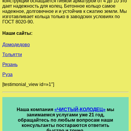
конструкции оснащается гибкой арматурой от 4 до 10 это
дает надежность для колец. Бетонное кольцо самое
надежное, долговечное и и устойчив к сжатию земли. Мы
изготавливает кольца только в заводских условиях по
ГОСТ 8020-90.
Наши сайты:
Домодедово
Тольятти
Рязань
Руза
[testimonial_view id=»1″]
Наша компания
«ЧИСТЫЙ-КОЛОДЕЦ»
мы
занимаемся услугами уже 21 год,
обращайтесь по любым вопросам наши
консультанты постараются ответить
быстро и точно.