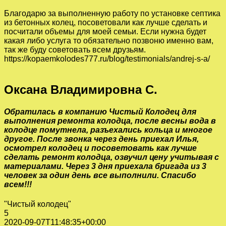
Благодарю за выполненную работу по установке септика
из бетонных колец, посоветовали как лучше сделать и
посчитали объемы для моей семьи. Если нужна будет
какая либо услуга то обязательно позвоню именно вам,
так же буду советовать всем друзьям.
https://kopaemkolodes777.ru/blog/testimonials/andrej-s-a/
Оксана Владимировна С.
Обратилась в компанию Чистый Колодец для
выполнения ремонта колодца, после весны вода в
колодце помутнела, разъехались кольца и многое
другое. После звонка через день приехал Илья,
осмотрел колодец и посоветовать как лучше
сделать ремонт колодца, озвучил цену учитывая с
материалами. Через 3 дня приехала бригада из 3
человек за один день все выполнили. Спасибо
всем!!!
"Чистый колодец"
5
2020-09-07T11:48:35+00:00