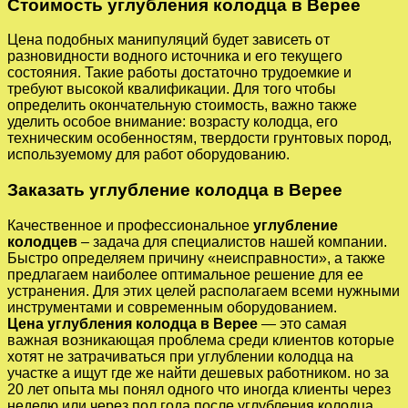
Стоимость углубления колодца в Верее
Цена подобных манипуляций будет зависеть от
разновидности водного источника и его текущего
состояния. Такие работы достаточно трудоемкие и
требуют высокой квалификации. Для того чтобы
определить окончательную стоимость, важно также
уделить особое внимание: возрасту колодца, его
техническим особенностям, твердости грунтовых пород,
используемому для работ оборудованию.
Заказать углубление колодца в Верее
Качественное и профессиональное
углубление
колодцев
– задача для специалистов нашей компании.
Быстро определяем причину «неисправности», а также
предлагаем наиболее оптимальное решение для ее
устранения. Для этих целей располагаем всеми нужными
инструментами и современным оборудованием.
Цена углубления колодца в Верее
— это самая
важная возникающая проблема среди клиентов которые
хотят не затрачиваться при углублении колодца на
участке а ищут где же найти дешевых работником. но за
20 лет опыта мы понял одного что иногда клиенты через
неделю или через пол года после углубления колодца,