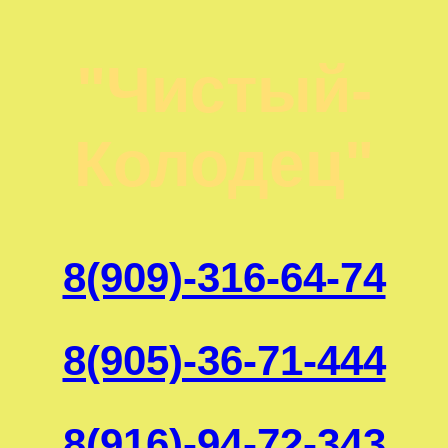
"Чистый-
Колодец"
8(909)-316-64-74
8(905)-36-71-444
8(916)-94-72-343